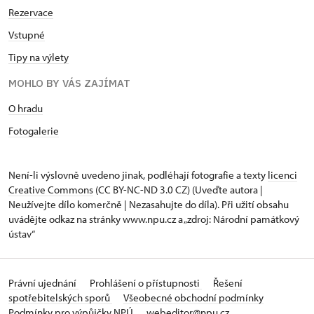
Rezervace
Vstupné
Tipy na výlety
MOHLO BY VÁS ZAJÍMAT
O hradu
Fotogalerie
Není-li výslovně uvedeno jinak, podléhají fotografie a texty
licenci
Creative Commons
(CC BY-NC-ND 3.0 CZ) (Uveďte autora |
Neužívejte dílo komerčně | Nezasahujte do díla). Při užití obsahu
uvádějte odkaz na stránky www.npu.cz a „zdroj: Národní památkový
ústav“
Právní ujednání
Prohlášení o přístupnosti
Řešení
spotřebitelských sporů
Všeobecné obchodní podmínky
Podmínky pro výpůjčky NPÚ
webeditor@npu.cz