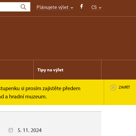
Plánujete výlet
CS
Tipy na výlet
stupenku si prosím zajistěte předem
ZAVŘÍT
rad a hradní muzeum.
5. 11. 2024