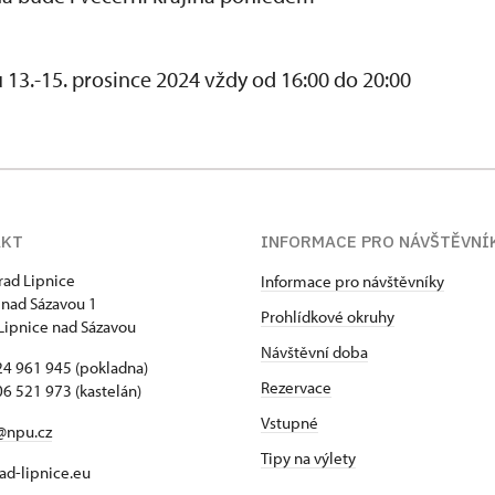
13.-15. prosince 2024 vždy od 16:00 do 20:00
AKT
INFORMACE PRO NÁVŠTĚVNÍ
hrad Lipnice
Informace pro návštěvníky
 nad Sázavou 1
Prohlídkové okruhy
Lipnice nad Sázavou
Návštěvní doba
4 961 945 (pokladna)
Rezervace
6 521 973 (kastelán)
Vstupné
@npu.cz
Tipy na výlety
d-lipnice.eu