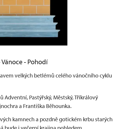
 Vánoce - Pohodí
stavem velkých betlémů celého vánočního cyklu
Adventní, Pastýřský, Městský, Tříkrálový
jnochra a Františka Běhounka.
ových kamnech a pozdně gotickém krbu starých
á bude i večerní krajina pohledem