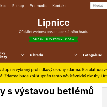
kce
E-shop
Pro média
Kontakt
Lipnice
oficiální webová prezentace státního hradu
DNEŠNÍ NÁVŠTĚVNÍ DOBA
nky
O hradu
Fotogalerie
kazy
e vstup na vybraný prohlídkový okruhy zdarma. Bezplatnou v
tavou...
ená. Zdarma bude zpřístupněn tento návštěvnický okruhy: H
ky s výstavou betlémů