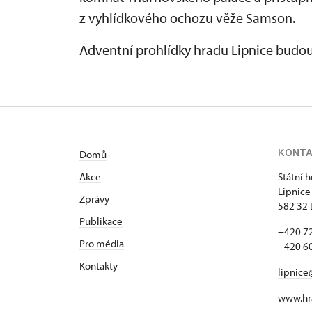
z vyhlídkového ochozu věže Samson.
Adventní prohlídky hradu Lipnice budou 
KONT
Domů
Akce
Státní 
Lipnice
Zprávy
582 32 
Publikace
+420 72
Pro média
+420 60
Kontakty
lipnice
www.hra