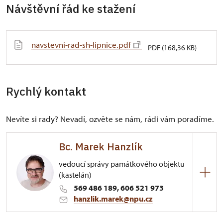
Návštěvní řád ke stažení
navstevni-rad-sh-lipnice.pdf
PDF (168,36 KB)
Rychlý kontakt
Nevíte si rady? Nevadí, ozvěte se nám, rádi vám poradíme.
Bc. Marek Hanzlík
vedoucí správy památkového objektu
(kastelán)
569 486 189, 606 521 973
hanzlik.marek@npu.cz
ÚPS v Českých Budějovicích