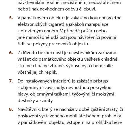
návštěvníkům v silně znečištěném, nedostatečném
nebo jinak nevhodném oděvu či obuvi.
V památkovém objektu je zakázáno kouření (včetně
elektronických cigaret) a jakákoli manipulace
s otevřeným ohněm. V případě požáru nebo
jiné mimořádné události jsou návštěvníci povinni
řídit se pokyny pracovníků objektu.
Z důvodu bezpečnosti je návštěvníkům zakázáno
vnášet do památkového objektu veškeré chladné,
střelné či palné zbraně, výbušniny a chemikálie
včetně jejich replik.
Do instalovaných interiérů je zakázán přístup
s objemnými zavazadly, nevhodnou pokrývkou
hlavy, objemnými taškami, tyčovými či mokrými
deštníky a zvířaty.
Návštěvník, který se nachází v době zjištění ztráty, či
poškození vystaveného mobiliáře během prohlídky
v památkovém objektu, vstupem na prohlídku bere