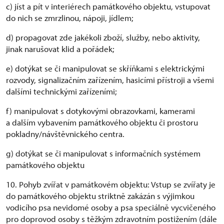
c) jíst a pít v interiérech památkového objektu, vstupovat
do nich se zmrzlinou, nápoji, jídlem;
d) propagovat zde jakékoli zboží, služby, nebo aktivity,
jinak narušovat klid a pořádek;
e) dotýkat se či manipulovat se skříňkami s elektrickými
rozvody, signalizačním zařízením, hasicími přístroji a všemi
dalšími technickými zařízeními;
f) manipulovat s dotykovými obrazovkami, kamerami
a dalším vybavením památkového objektu či prostoru
pokladny/návštěvnického centra.
g) dotýkat se či manipulovat s informačních systémem
památkového objektu
10. Pohyb zvířat v památkovém objektu: Vstup se zvířaty je
do památkového objektu striktně zakázán s výjimkou
vodicího psa nevidomé osoby a psa speciálně vycvičeného
pro doprovod osoby s těžkým zdravotním postižením (dále