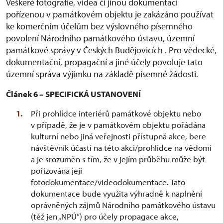
Veškeré fotografie, videa či jinou dokumentaci
pořízenou v památkovém objektu je zakázáno používat
ke komerčním účelům bez výslovného písemného
povolení Národního památkového ústavu, územní
památkové správy v Českých Budějovicích . Pro vědecké,
dokumentační, propagační a jiné účely povoluje tato
územní správa výjimku na základě písemné žádosti.
Článek 6 – SPECIFICKÁ USTANOVENÍ
Při prohlídce interiérů památkové objektu nebo
v případě, že je v památkovém objektu pořádána
kulturní nebo jiná veřejnosti přístupná akce, bere
návštěvník účastí na této akci/prohlídce na vědomí
a je srozuměn s tím, že v jejím průběhu může být
pořizována její
fotodokumentace/videodokumentace. Tato
dokumentace bude využita výhradně k naplnění
oprávněných zájmů Národního památkového ústavu
(též jen „NPÚ“) pro účely propagace akce,