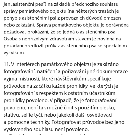
jen „asistenční pes“) na základě předchozího souhlasu
správy památkového objektu (na některých trasách je
pohyb s asistenčními psi z provozních důvodů omezen
nebo zakázán). Správa památkového objektu je oprávněna
požadovat prokázání, že se jedná o asistenčního psa.
Osoba s nepříznivým zdravotním stavem je povinna na
požádání předložit průkaz asistenčního psa se speciálním
výcvikem.
11. V interiérech památkového objektu je zakázáno
fotografování, natáčení a pořizování jiné dokumentace
vyjma místností, které návštěvníkům specifikuje
průvodce na začátku každé prohlídky, ve kterých je
fotografování s respektem k ostatním účastníkům
prohlídky povoleno. V případě, že je fotografování
povoleno, není tak možné činit s použitím blesku,
stativu, selfie tyčí, nebo jakékoli další osvětlovací
a pomocné techniky. Fotografovat průvodce bez jeho
vysloveného souhlasu není povoleno.