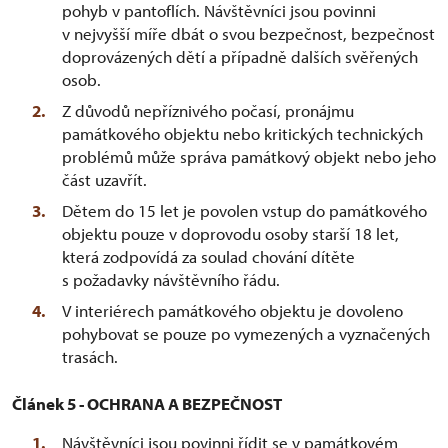
pohyb v pantoflích. Návštěvníci jsou povinni
v nejvyšší míře dbát o svou bezpečnost, bezpečnost
doprovázených dětí a případně dalších svěřených
osob.
Z důvodů nepříznivého počasí, pronájmu
památkového objektu nebo kritických technických
problémů může správa památkový objekt nebo jeho
část uzavřít.
Dětem do 15 let je povolen vstup do památkového
objektu pouze v doprovodu osoby starší 18 let,
která zodpovídá za soulad chování dítěte
s požadavky návštěvního řádu.
V interiérech památkového objektu je dovoleno
pohybovat se pouze po vymezených a vyznačených
trasách.
Článek 5 - OCHRANA A BEZPEČNOST
Návštěvníci jsou povinni řídit se v památkovém