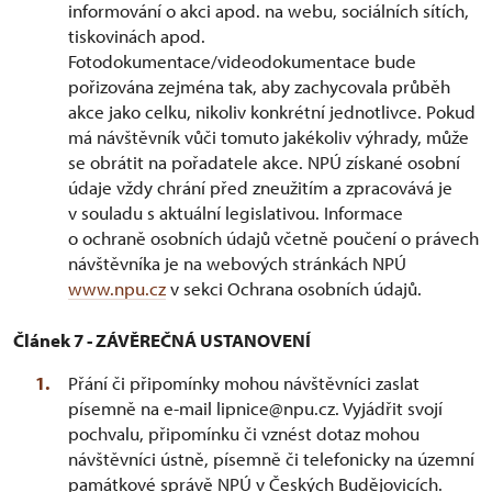
informování o akci apod. na webu, sociálních sítích,
tiskovinách apod.
Fotodokumentace/videodokumentace bude
pořizována zejména tak, aby zachycovala průběh
akce jako celku, nikoliv konkrétní jednotlivce. Pokud
má návštěvník vůči tomuto jakékoliv výhrady, může
se obrátit na pořadatele akce. NPÚ získané osobní
údaje vždy chrání před zneužitím a zpracovává je
v souladu s aktuální legislativou. Informace
o ochraně osobních údajů včetně poučení o právech
návštěvníka je na webových stránkách NPÚ
www.npu.cz
v sekci Ochrana osobních údajů.
Článek 7 - ZÁVĚREČNÁ USTANOVENÍ
Přání či připomínky mohou návštěvníci zaslat
písemně na e-mail lipnice@npu.cz. Vyjádřit svojí
pochvalu, připomínku či vznést dotaz mohou
návštěvníci ústně, písemně či telefonicky na územní
památkové správě NPÚ v Českých Budějovicích.