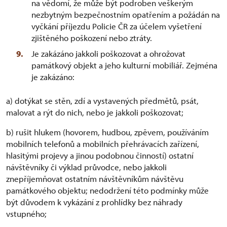
na vědomí, že může být podroben veškerým
nezbytným bezpečnostním opatřením a požádán na
vyčkání příjezdu Policie ČR za účelem vyšetření
zjištěného poškození nebo ztráty.
Je zakázáno jakkoli poškozovat a ohrožovat
památkový objekt a jeho kulturní mobiliář. Zejména
je zakázáno:
a) dotýkat se stěn, zdí a vystavených předmětů, psát,
malovat a rýt do nich, nebo je jakkoli poškozovat;
b) rušit hlukem (hovorem, hudbou, zpěvem, používáním
mobilních telefonů a mobilních přehrávacích zařízení,
hlasitými projevy a jinou podobnou činností) ostatní
návštěvníky či výklad průvodce, nebo jakkoli
znepříjemňovat ostatním návštěvníkům návštěvu
památkového objektu; nedodržení této podmínky může
být důvodem k vykázání z prohlídky bez náhrady
vstupného;