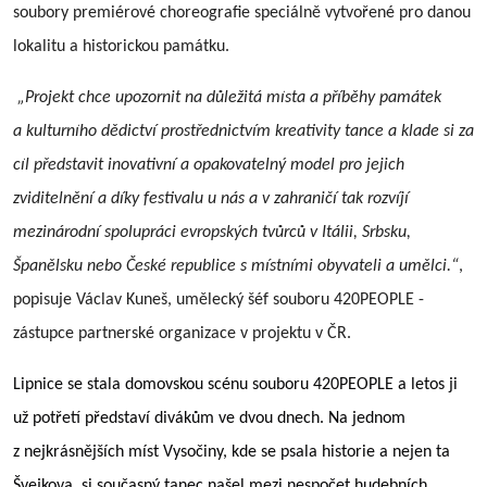
soubory premiérové choreografie speciálně vytvořené pro danou
lokalitu a historickou památku.
„Projekt chce upozornit na důležitá mí
sta a p
říbě
hy
památek
a kulturní
ho d
ědictví prostřednictvím kreativity tance a klade si za
cí
l p
ředstavit inovativní a opakovatelný model pro jejich
zviditelnění
a d
íky festivalu u nás a v zahraničí tak rozvíjí
mezinárodní spolupráci evropský
ch
tvůrců v Itálii, Srbsku,
Španělsku nebo Česk
é
republice s místními obyvateli a umě
lci.
“
,
popisuje Václav Kuneš
, um
ělecký šéf souboru 420PEOPLE -
zástupce partnersk
é
organizace v projektu v ČR.
Lipnice se stala domovskou sc
é
nu souboru 420PEOPLE a letos ji
už potřetí představí
div
ákům ve dvou dnech. Na jednom
z nejkrásnější
ch m
íst Vysočiny, kde se psala historie a nejen ta
Švejkova, si současný tanec našel mezi nespočet hudebních