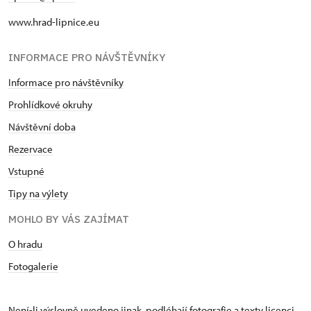
www.hrad-lipnice.eu
INFORMACE PRO NÁVŠTĚVNÍKY
Informace pro návštěvníky
Prohlídkové okruhy
Návštěvní doba
Rezervace
Vstupné
Tipy na výlety
MOHLO BY VÁS ZAJÍMAT
O hradu
Fotogalerie
Není-li výslovně uvedeno jinak, podléhají fotografie a texty
licenci