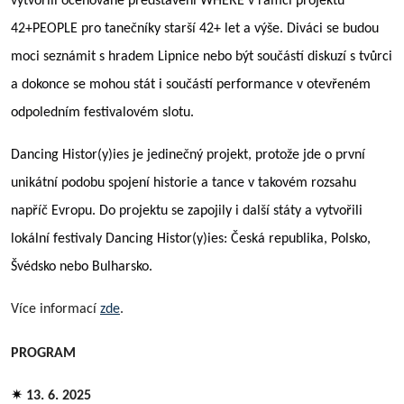
vytvoř
ili oce
ňovan
é
představení
WHERE
v rámci projektu
42+PEOPLE pro tanečníky starší
42+ let a v
ýše. Diváci se budou
moci seznámit s hradem Lipnice nebo bý
t sou
částí diskuzí
s tv
ůrci
a dokonce se mohou stát i součástí performance v otevřen
é
m
odpoledním festivalov
é
m slotu.
Dancing Histor(y)ies je jedinečný projekt, protože jde o první
unikátní podobu spojení historie a tance v takov
é
m rozsahu
napříč Evropu. Do projektu se zapojily i
dal
ší stá
ty
a vytvořili
lokální
festival
y Dancing Histor(y)ies: Česká republika, Polsko,
Šv
é
dsko nebo Bulharsko.
Více informací
zde
.
PROGRAM
✷
13. 6. 2025