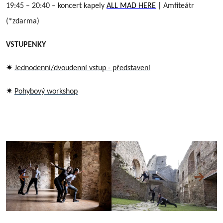
19:45 – 20:40 – koncert kapely
ALL MAD HERE
| Amfiteátr
(
*
zdarma)
VSTUPENKY
✷
Jednodenní/dvoudenní vstup - představení
✷
Pohybový
workshop