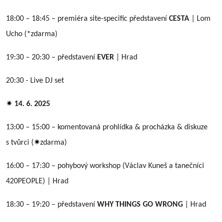
18:00 – 18:45 –
premié
ra site-specific představení
CESTA
| Lom
Ucho (
*
zdarma)
19:30 – 20:30 – představení
EVER
| Hrad
20:30 - Live DJ set
✷
14. 6. 2025
13:00 – 15:00 – komentovaná prohlí
dka & proch
ázka & diskuze
✷
s tvů
rci (
zdarma)
16:00 – 17:30 – pohybový
workshop (V
áclav Kuneš a tanečníci
420PEOPLE) | Hrad
18:30
– 19:20 – představení
WHY THINGS GO WRONG
| Hrad