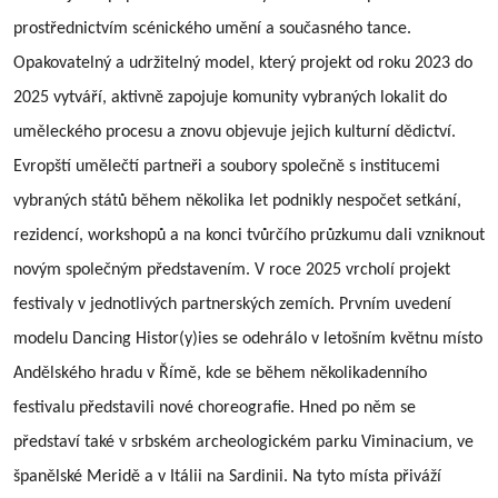
prostřednictvím
sc
é
nick
é
ho um
ění
a sou
časn
é
ho tance.
Opakovatelný a udržitelný m
odel
, který projekt od roku 2023 do
2025 vytváří, aktivně zapojuje komunity vybraných lokalit do
uměleck
é
ho procesu a znovu objevuje jejich kulturní dědictví.
Evropští umělečtí partneři a soubory společně s institucemi
vybraných států bě
hem n
ěkolika let podnikly nespočet setkání,
rezidencí
, workshop
ů a na konci tvůrčího průzkumu dali vzniknout
novým společným představením. V roce 2025 vrcholí projekt
festivaly v jednotlivých partnerských zemích. Prvním uvedení
modelu Dancing Histor(y)ies
se
odehrálo v letošním květnu mí
sto
And
ělsk
é
ho hradu v Římě, kde se bě
hem n
ěkolikadenního
festivalu představili nov
é
choreografie. Hned po něm se
představí také v srbsk
é
m archeologick
é
m parku Viminacium
, ve
španělské Meridě a v Itálii na Sardinii. Na tyto místa přiváží