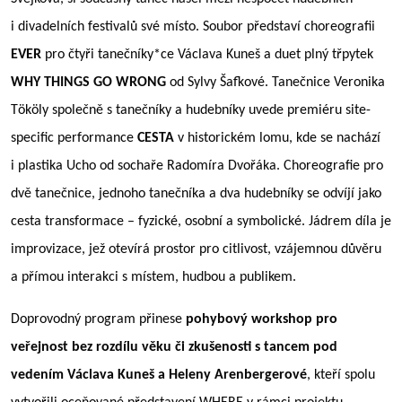
i divadelní
ch festival
ů sv
é
místo. Soubor představí choreografii
EVER
pro č
ty
ři tanečníky*ce Václava Kuneš a duet plný třpytek
WHY THINGS GO WRONG
od Sylvy Š
afkov
é
. Tanečnice Veronika
T
ö
k
ö
ly společně s tanečníky a hudebníky uvede premi
é
ru site-
specific performance
CESTA
v historick
é
m lomu, kde se nachází
i plastika Ucho od sochaře Radomíra Dvořáka. Choreografie pro
dvě
tane
čnice, jednoho tanečníka a dva hudebníky se odvíjí jako
cesta transformace – fyzick
é
, osobní a symbolick
é
. Já
drem d
íla je
improvizace, jež
otev
írá prostor pro citlivost, vzájemnou důvěru
a přímou interakci s místem, hudbou a publikem.
Doprovodný
program p
ř
inese
pohybový
workshop
pro
veřejnost bez rozdílu věku či zkušenosti s tancem pod
vedení
m V
áclava Kuneš a Heleny Arenbergerov
é
, kteří spolu