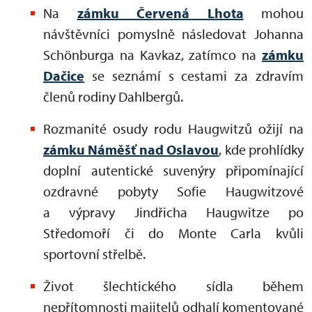
Na
zámku Červená Lhota
mohou
návštěvníci pomyslně následovat Johanna
Schönburga na Kavkaz, zatímco na
zámku
Dačice
se seznámí s cestami za zdravím
členů rodiny Dahlbergů.
Rozmanité osudy rodu Haugwitzů ožijí na
zámku Náměšť nad Oslavou
, kde prohlídky
doplní autentické suvenýry připomínající
ozdravné pobyty Sofie Haugwitzové
a výpravy Jindřicha Haugwitze po
Středomoří či do Monte Carla kvůli
sportovní střelbě.
Život šlechtického sídla během
nepřítomnosti majitelů odhalí komentované