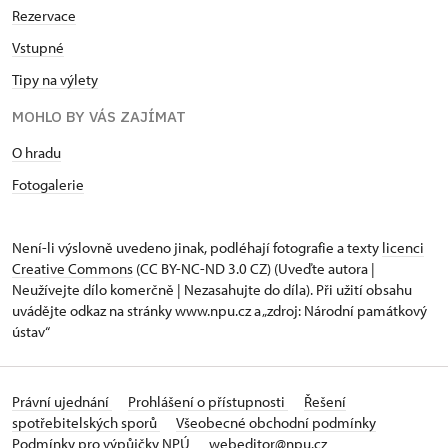
Rezervace
Vstupné
Tipy na výlety
MOHLO BY VÁS ZAJÍMAT
O hradu
Fotogalerie
Není-li výslovně uvedeno jinak, podléhají fotografie a texty
licenci
Creative Commons
(CC BY-NC-ND 3.0 CZ) (Uveďte autora |
Neužívejte dílo komerčně | Nezasahujte do díla). Při užití obsahu
uvádějte odkaz na stránky www.npu.cz a „zdroj: Národní památkový
ústav“
Právní ujednání
Prohlášení o přístupnosti
Řešení
spotřebitelských sporů
Všeobecné obchodní podmínky
Podmínky pro výpůjčky NPÚ
webeditor@npu.cz