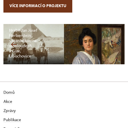
VÍCE INFORMACÍ O PROJEKTU
Hrabě Jan Josef
Herberstein
s manželkou na
velbloudech
v Gíze,
Libochovice
Domů
Akce
Zprávy
Publikace