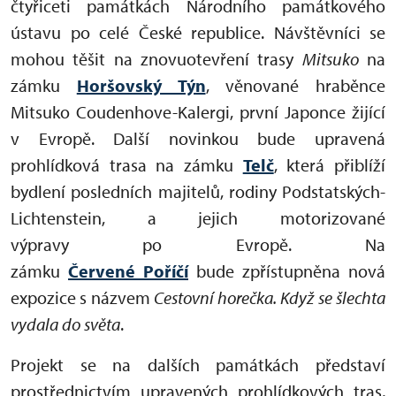
čtyřiceti památkách Národního památkového
ústavu po celé České republice. Návštěvníci se
mohou těšit na znovuotevření trasy
Mitsuko
na
zámku
Horšovský Týn
, věnované hraběnce
Mitsuko Coudenhove-Kalergi, první Japonce žijící
v Evropě. Další novinkou bude upravená
prohlídková trasa na zámku
Telč
, která přiblíží
bydlení posledních majitelů, rodiny Podstatských-
Lichtenstein, a jejich motorizované
výpravy po Evropě. Na
zámku
Červené Poříčí
bude zpřístupněna nová
expozice s názvem
Cestovní horečka. Když se šlechta
vydala do světa
.
Projekt se na dalších památkách představí
prostřednictvím upravených prohlídkových tras,