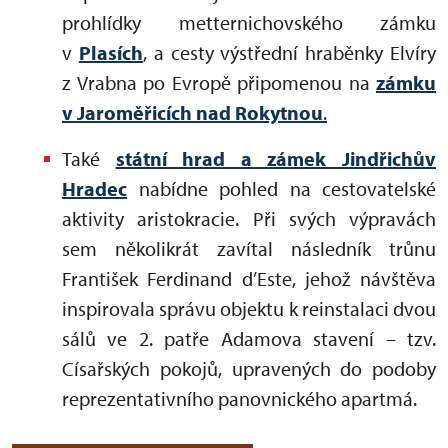
prohlídky metternichovského zámku
v
Plasích
, a cesty výstřední hraběnky Elvíry
z Vrabna po Evropě připomenou na
zámku
v Jaroměřicích nad Rokytnou
.
Také
státní hrad a zámek Jindřichův
Hradec
nabídne pohled na cestovatelské
aktivity aristokracie. Při svých výpravách
sem několikrát zavítal následník trůnu
František Ferdinand d’Este, jehož návštěva
inspirovala správu objektu k reinstalaci dvou
sálů ve 2. patře Adamova stavení – tzv.
Císařských pokojů, upravených do podoby
reprezentativního panovnického apartmá.