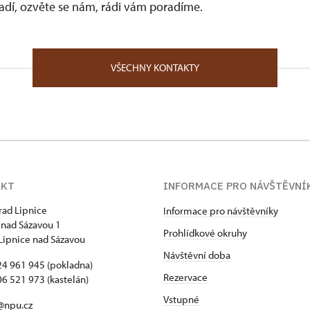
vadí, ozvěte se nám, rádi vám poradíme.
VŠECHNY KONTAKTY
AKT
INFORMACE PRO NÁVŠTĚVNÍ
hrad Lipnice
Informace pro návštěvníky
 nad Sázavou 1
Prohlídkové okruhy
Lipnice nad Sázavou
Návštěvní doba
4 961 945 (pokladna)
Rezervace
6 521 973 (kastelán)
Vstupné
@npu.cz