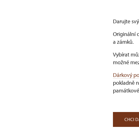
Darujte svý
Originální 
a zámků.
Vybírat můž
možné mez
Dárkový p
pokladně n
památkové
CHCI 