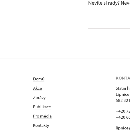
Nevíte si rady? Ne
KONT
Domů
Akce
Státní 
Lipnice
Zprávy
582 32 
Publikace
+420 72
Pro média
+420 60
Kontakty
lipnice