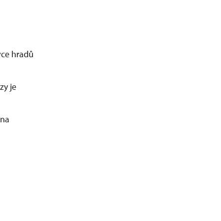
ivce hradů
zy je
 na