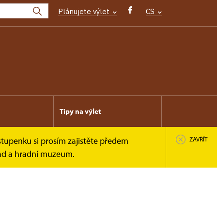
Plánujete výlet
CS
Tipy na výlet
stupenku si prosím zajistěte předem
ZAVŘÍT
rad a hradní muzeum.