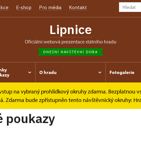
kce
E-shop
Pro média
Kontakt
Lipnice
oficiální webová prezentace státního hradu
DNEŠNÍ NÁVŠTĚVNÍ DOBA
nky
O hradu
Fotogalerie
kazy
e vstup na vybraný prohlídkový okruhy zdarma. Bezplatnou v
y
Dárkové poukazy
ená. Zdarma bude zpřístupněn tento návštěvnický okruhy: H
é poukazy