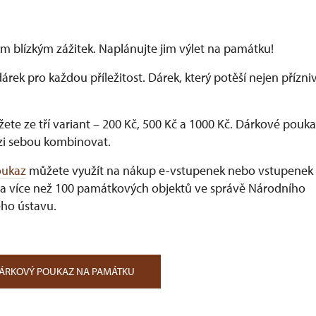
m blízkým zážitek. Naplánujte jim výlet na památku!
dárek pro každou příležitost. Dárek, který potěší nejen přízn
ete ze tří variant –⁠ 200 Kč, 500 Kč a 1000 Kč. Dárkové pouka
i sebou kombinovat.
oukaz
můžete využít na nákup e-vstupenek nebo vstupenek
a více než 100 památkových objektů ve správě Národního
ho ústavu.
DÁRKOVÝ POUKAZ NA PAMÁTKU