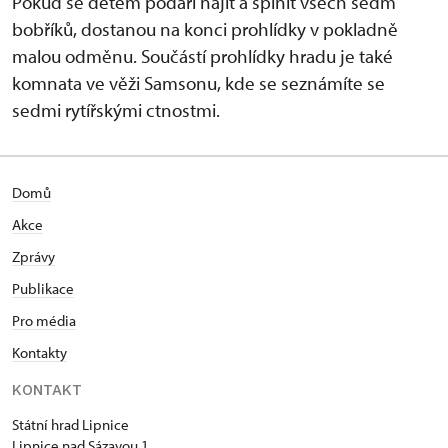
Pokud se dětem podaří najít a splnit všech sedm
bobříků, dostanou na konci prohlídky v pokladně
malou odměnu. Součástí prohlídky hradu je také
komnata ve věži Samsonu, kde se seznámíte se
sedmi rytířskými ctnostmi.
Domů
Akce
Zprávy
Publikace
Pro média
Kontakty
KONTAKT
Státní hrad Lipnice
Lipnice nad Sázavou 1