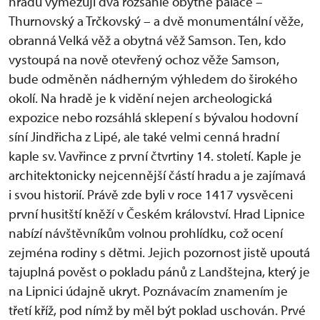
hradu vymezují dva rozsáhlé obytné paláce –
Thurnovský a Trčkovský – a dvě monumentální věže,
obranná Velká věž a obytná věž Samson. Ten, kdo
vystoupá na nově otevřený ochoz věže Samson,
bude odměněn nádherným výhledem do širokého
okolí. Na hradě je k vidění nejen archeologická
expozice nebo rozsáhlá sklepení s bývalou hodovní
síní Jindřicha z Lipé, ale také velmi cenná hradní
kaple sv. Vavřince z první čtvrtiny 14. století. Kaple je
architektonicky nejcennější částí hradu a je zajímavá
i svou historií. Právě zde byli v roce 1417 vysvěceni
první husitští kněží v Českém království. Hrad Lipnice
nabízí návštěvníkům volnou prohlídku, což ocení
zejména rodiny s dětmi. Jejich pozornost jistě upoutá
tajuplná pověst o pokladu pánů z Landštejna, který je
na Lipnici údajně ukryt. Poznávacím znamením je
třetí kříž, pod nímž by měl být poklad uschován. Prvé