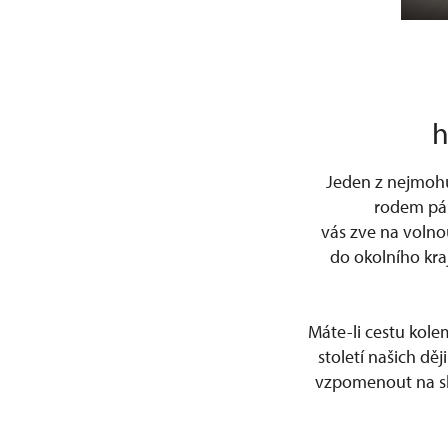
h
Jeden z nejmohut
rodem pán
vás zve na volno
do okolního kra
Máte-li cestu kole
století našich dě
vzpomenout na sla