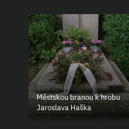
Městskou branou k hrobu
Jaroslava Haška