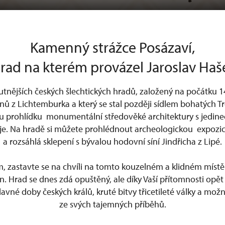
Kamenný strážce Posázaví,
rad na kterém provázel Jaroslav Haš
nějších českých šlechtických hradů, založený na počátku 1
ů z Lichtemburka a který se stal později sídlem bohatých Trč
u prohlídku monumentální středověké architektury s jedin
je. Na hradě si můžete prohlédnout archeologickou expozici
a rozsáhlá sklepení s bývalou hodovní síní Jindřicha z Lipé.
m, zastavte se na chvíli na tomto kouzelném a klidném místě
jin. Hrad se dnes zdá opuštěný, ale díky Vaší přítomnosti opě
vné doby českých králů, kruté bitvy třicetileté války a možn
ze svých tajemných příběhů.