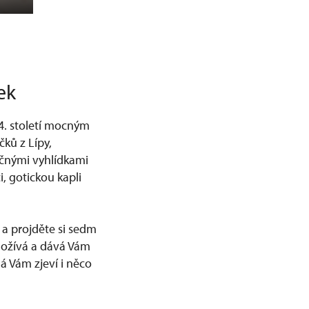
ek
4. století mocným
ků z Lípy,
ečnými vyhlídkami
, gotickou kapli
 a projděte si sedm
t ožívá a dává Vám
á Vám zjeví i něco