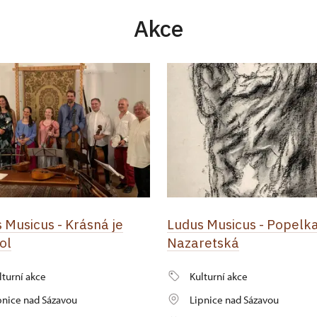
Akce
 Musicus - Krásná je
Ludus Musicus - Popelk
ol
Nazaretská
lturní akce
Kulturní akce
pnice nad Sázavou
Lipnice nad Sázavou