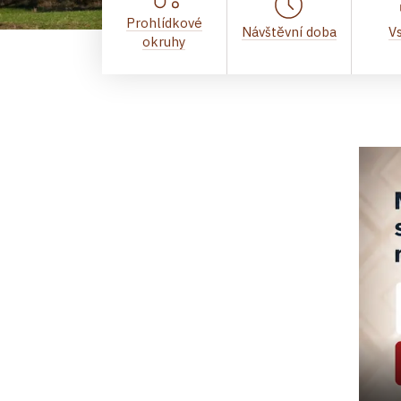
Prohlídkové
Návštěvní doba
V
okruhy