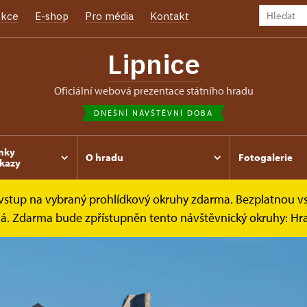
kce
E-shop
Pro média
Kontakt
Lipnice
oficiální webová prezentace státního hradu
DNEŠNÍ NÁVŠTĚVNÍ DOBA
nky
O hradu
Fotogalerie
kazy
e vstup na vybraný prohlídkový okruhy zdarma. Bezplatnou v
ená. Zdarma bude zpřístupněn tento návštěvnický okruhy: H