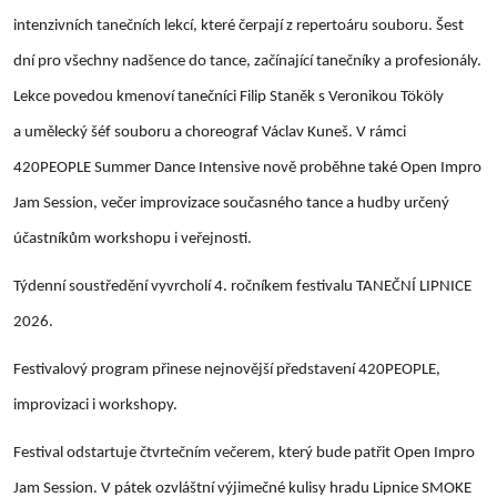
intenzivních tanečních lekcí, které čerpají z repertoáru souboru. Šest
dní pro všechny nadšence do tance, začínající tanečníky a profesionály.​
Lekce povedou kmenoví tanečníci Filip Staněk s Veronikou Tököly
a umělecký šéf souboru a choreograf Václav Kuneš. V rámci
420PEOPLE Summer Dance Intensive nově proběhne také Open Impro
Jam Session, večer improvizace současného tance a hudby určený
účastníkům workshopu i veřejnosti.
Týdenní soustředění vyvrcholí 4. ročníkem festivalu TANEČNÍ LIPNICE
2026.
Festivalový program přinese nejnovější představení 420PEOPLE,
improvizaci i workshopy.
Festival odstartuje čtvrtečním večerem, který bude patřit Open Impro
Jam Session. V pátek ozvláštní výjimečné kulisy hradu Lipnice SMOKE