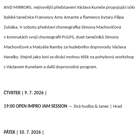
AND MIRRORS, nejnovější představení Václava Kuneše propojující sólo
italské tanečnice Francescy Amy Amante a flamenco kytaru Filipa
Zubáka. V sobotu představí choreografka Simona Machovičová
v komnatách svoji choreografii PULPS, duet tanečníků Simony
Machovičové a Matyáše Ramby za hudebního doprovodu Václava
Havelky. Stejně jako loni se diváci mohou těšit na pohybový workshop
s Václavem Kunešem a další doprovodný program.
ČTVRTEK | 9. 7. 2026 |
19:00
OPEN IMPRO JAM SESSION
— živá hudba & tanec | Hrad
PÁTEK | 10. 7. 2026 |