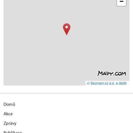
−
© Seznam.cz a.s. a další
Domů
Akce
Zprávy
Publikace