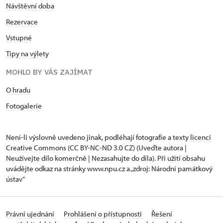
Návštěvní doba
Rezervace
Vstupné
Tipy na výlety
MOHLO BY VÁS ZAJÍMAT
O hradu
Fotogalerie
Není-li výslovně uvedeno jinak, podléhají fotografie a texty
licenci
Creative Commons
(CC BY-NC-ND 3.0 CZ) (Uveďte autora |
Neužívejte dílo komerčně | Nezasahujte do díla). Při užití obsahu
uvádějte odkaz na stránky www.npu.cz a „zdroj: Národní památkový
ústav“
Právní ujednání
Prohlášení o přístupnosti
Řešení