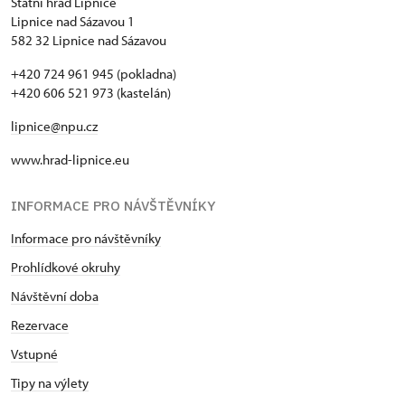
Státní hrad Lipnice
Lipnice nad Sázavou 1
Jednorázové vstupenky vydané NPÚ
zdarma
582 32 Lipnice nad Sázavou
Průkaz zaměstnance NPÚ (+ až 3 rodinní
zdarma
+420 724 961 945 (pokladna)
příslušníci)
+420 606 521 973 (kastelán)
Průkaz Náš člověk *
zdarma
lipnice@npu.cz
* Platí pouze pro jednu osobu (držitele
www.hrad-lipnice.eu
průkazu)
INFORMACE PRO NÁVŠTĚVNÍKY
Informace pro návštěvníky
Prohlídkové okruhy
Návštěvní doba
Rezervace
Vstupné
Tipy na výlety