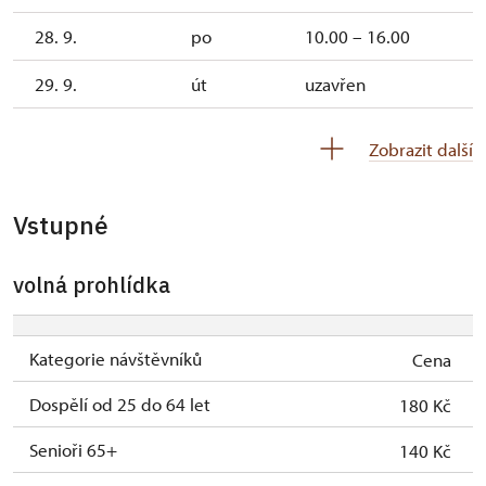
28. 9.
po
10.00 – 16.00
29. 9.
út
uzavřen
1. 10.-25. 10.
so–ne
10.00 – 15.00
Zobrazit další
27. 10.-1. 11.
uzavřen
Vstupné
11. 12.-13. 12.
pá–ne
16.00 – 20.00
volná prohlídka
Kategorie návštěvníků
Cena
Dospělí od 25 do 64 let
180 Kč
Senioři 65+
140 Kč