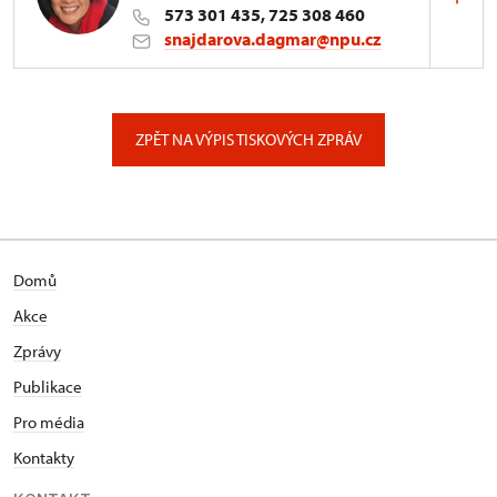
573 301 435, 725 308 460
snajdarova.dagmar@npu.cz
ÚPS v Kroměříži
Sněmovní náměstí 1/2, Kroměříž 1
ZPĚT NA VÝPIS TISKOVÝCH ZPRÁV
Domů
Akce
Zprávy
Publikace
Pro média
Kontakty