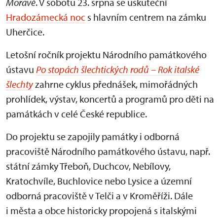
Moravě
. V sobotu 23. srpna se uskuteční
Hradozámecká noc
s hlavním centrem na zámku
Uherčice.
Letošní ročník projektu Národního památkového
ústavu
P
o stopách šlechtických rodů – Rok italské
šlechty
zahrne cyklus přednášek, mimořádných
prohlídek, výstav, koncertů a programů pro děti na
památkách v celé České republice.
Do projektu se zapojily památky i odborná
pracoviště Národního památkového ústavu, např.
státní zámky Třeboň, Duchcov, Nebílovy,
Kratochvíle, Buchlovice nebo Lysice a územní
odborná pracoviště v Telči a v Kroměříži. Dále
i města a obce historicky propojená s italskými