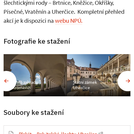
šlechtickými rody – Brtnice, Kněžice, Okříšky,
Písečné, Vratěnín a Uherčice. Kompletní přehled
akcí je k dispozici na
webu NPÚ.
Fotografie ke stažení
Květná zahrada
Státní zámek
v Kroměříži
Uherčice
Soubory ke stažení
Plakát – Rok italské šlechty, Uherčice