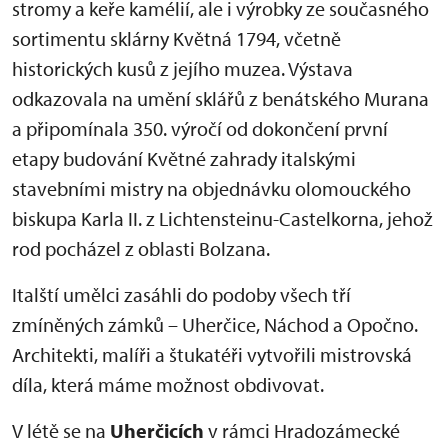
stromy a keře kamélií, ale i výrobky ze současného
sortimentu sklárny Květná 1794, včetně
historických kusů z jejího muzea. Výstava
odkazovala na umění sklářů z benátského Murana
a připomínala 350. výročí od dokončení první
etapy budování Květné zahrady italskými
stavebními mistry na objednávku olomouckého
biskupa Karla II. z Lichtensteinu-Castelkorna, jehož
rod pocházel z oblasti Bolzana.
Italští umělci zasáhli do podoby všech tří
zmíněných zámků – Uherčice, Náchod a Opočno.
Architekti, malíři a štukatéři vytvořili mistrovská
díla, která máme možnost obdivovat.
V létě se na
Uherčicích
v rámci Hradozámecké