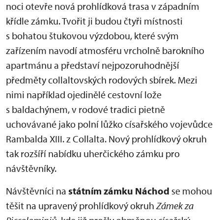
noci otevře nová prohlídková trasa v západním
křídle zámku. Tvořit ji budou čtyři místnosti
s bohatou štukovou výzdobou, které svým
zařízením navodí atmosféru vrcholně barokního
apartmánu a představí nejpozoruhodnější
předměty collaltovských rodových sbírek. Mezi
nimi například ojedinělé cestovní lože
s baldachýnem, v rodové tradici pietně
uchovávané jako polní lůžko císařského vojevůdce
Rambalda XIII. z Collalta. Nový prohlídkový okruh
tak rozšíří nabídku uherčického zámku pro
návštěvníky.
Návštěvníci na
státním zámku Náchod
se mohou
těšit na upravený prohlídkový okruh
Zámek za