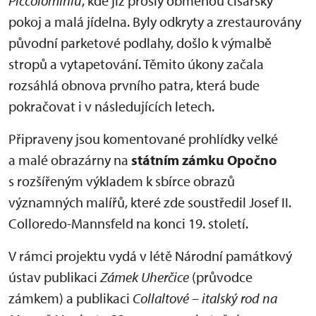
Piccolominiů
, kde již prošly obměnou císařský
pokoj a malá jídelna. Byly odkryty a zrestaurovány
původní parketové podlahy, došlo k výmalbě
stropů a vytapetování. Těmito úkony začala
rozsáhlá obnova prvního patra, která bude
pokračovat i v následujících letech.
Připraveny jsou komentované prohlídky velké
a malé obrazárny na
státním zámku Opočno
s rozšířeným výkladem k sbírce obrazů
významných malířů, které zde soustředil Josef II.
Colloredo-Mannsfeld na konci 19. století.
V rámci projektu vydá v létě Národní památkový
ústav publikaci
Zámek Uherčice
(průvodce
zámkem) a publikaci
Collaltové – italský rod na