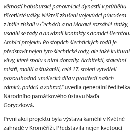
věrností habsburské panovnické dynastii v průběhu
třicetileté války. Někteří zkušení vojevůdci původem
z Itálie získali v Čechách a na Moravě rozsáhlé statky,
usadili se tady a navázali kontakty s domácí šlechtou.
Ambicí projektu Po stopách šlechtických rodů je
představit nejen tyto šlechtické rody, ale také kulturní
vlivy, které spolu s nimi dorazily. Architekti, stavební
mistři, malíři a štukatéři, celé 17. století vytvářeli
pozoruhodná umělecká díla v prostředí našich
zámků, paláců a zahrad,“
uvedla generální ředitelka
Národního památkového ústavu Naďa
Goryczková.
První akcí projektu byla výstava kamélií v Květné
zahradě v Kroměříži. Představila nejen kvetoucí