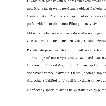
Divadelních představení bude v zámeckém areálu hned
nos. Hra je inspirována pověstmi z oblasti Českého rá
Cantervillské. 12. srpna odehraje mladoboleslavské 
potřetí zhlédnout oblíbenou Bílou paní na vdávání.
Milovníkům baroka a moderní divadelní scény je urč
Geisslers Hofcomoedianten. Hru, inspirovanou živote
Po celé léto jsou v nabídce tři prohlídkové okruhy. 
a prezentuje místnosti vybavené v 18. století. Okruh
ke které na zámku došlo, a to schůzce evropských pa
dochované zámecké divadlo. Okruh „Kostel a kaple“
Albrechtu z Valdštejna. V kapli je frýdlantský vévod
Na všechny speciální akce i na vybrané okruhy je mo