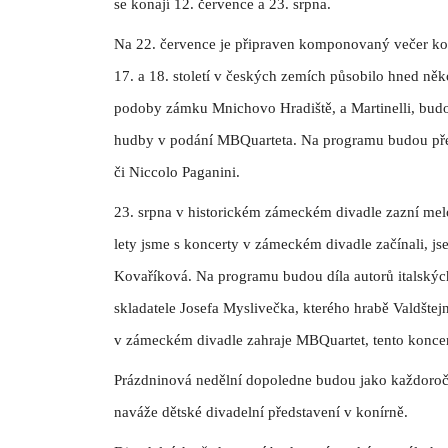
se konají 12. července a 23. srpna.
Na 22. července je připraven komponovaný večer k
17. a 18. století v českých zemích působilo hned něko
podoby zámku Mnichovo Hradiště, a Martinelli, budo
hudby v podání MBQuarteta. Na programu budou předev
či Niccolo Paganini.
23. srpna v historickém zámeckém divadle zazní melod
lety jsme s koncerty v zámeckém divadle začínali, jse
Kovaříková. Na programu budou díla autorů italských 
skladatele Josefa Myslivečka, kterého hrabě Valdštej
v zámeckém divadle zahraje MBQuartet, tento koncert
Prázdninová nedělní dopoledne budou jako každoroč
naváže dětské divadelní představení v konírně.