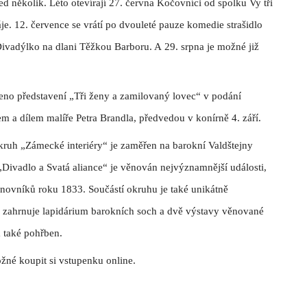
 několik. Léto otevírají 27. června Kočovníci od spolku Vy tři
je. 12. července se vrátí po dvouleté pauze komedie strašidlo
Divadýlko na dlani Těžkou Barboru. A 29. srpna je možné již
eno představení „Tři ženy a zamilovaný lovec“ v podání
m a dílem malíře Petra Brandla, předvedou v konírně 4. září.
Okruh „Zámecké interiéry“ je zaměřen na barokní Valdštejny
 „Divadlo a Svatá aliance“ je věnován nejvýznamnější události,
novníků roku 1833. Součástí okruhu je také unikátně
 zahrnuje lapidárium barokních soch a dvě výstavy věnované
a také pohřben.
žné koupit si vstupenku online.