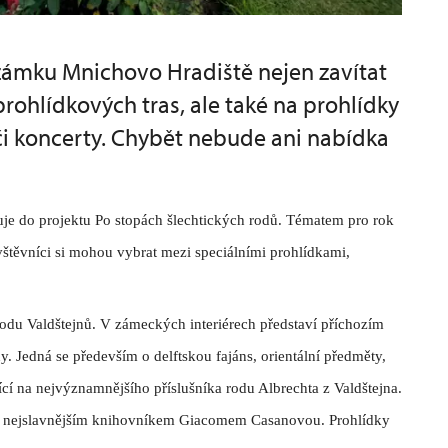
zámku Mnichovo Hradiště nejen zavítat
rohlídkových tras, ale také na prohlídky
 či koncerty. Chybět nebude ani nabídka
juje do projektu Po stopách šlechtických rodů. Tématem pro rok
Návštěvníci si mohou vybrat mezi speciálními prohlídkami,
rodu Valdštejnů. V zámeckých interiérech představí příchozím
ny. Jedná se především o delftskou fajáns, orientální předměty,
í na nejvýznamnějšího příslušníka rodu Albrechta z Valdštejna.
ím nejslavnějším knihovníkem Giacomem Casanovou. Prohlídky