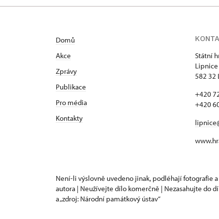
KONT
Domů
Akce
Státní 
Lipnice
Zprávy
582 32 
Publikace
+420 72
Pro média
+420 60
Kontakty
lipnice
www.hra
Není-li výslovně uvedeno jinak, podléhají fotografie a
autora | Neužívejte dílo komerčně | Nezasahujte do dí
a „zdroj: Národní památkový ústav“