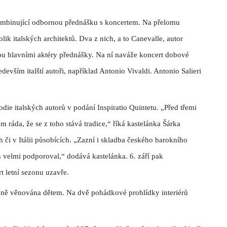
ombinující odbornou přednášku s koncertem. Na přelomu
lik italských architektů. Dva z nich, a to Canevalle, autor
u hlavními aktéry přednášky. Na ní naváže koncert dobové
ším italští autoři, například Antonio Vivaldi. Antonio Salieri
ie italských autorů v podání Inspiratio Quintetu. „Před třemi
m ráda, že se z toho stává tradice,“ říká kastelánka Šárka
či v Itálii působících. „Zazní i skladba českého barokního
n velmi podporoval,“ dodává kastelánka. 6. září pak
 letní sezonu uzavře.
ně věnována dětem. Na dvě pohádkové prohlídky interiérů