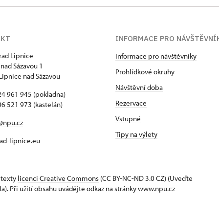
AKT
INFORMACE PRO NÁVŠTĚVNÍ
hrad Lipnice
Informace pro návštěvníky
 nad Sázavou 1
Prohlídkové okruhy
Lipnice nad Sázavou
Návštěvní doba
4 961 945 (pokladna)
Rezervace
6 521 973 (kastelán)
Vstupné
@npu.cz
Tipy na výlety
d-lipnice.eu
 texty
licenci Creative Commons
(CC BY-NC-ND 3.0 CZ) (Uveďte
la). Při užití obsahu uvádějte odkaz na stránky www.npu.cz