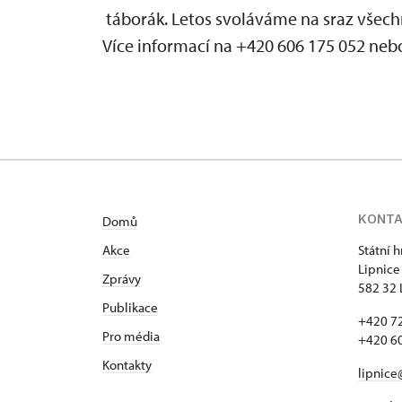
táborák. Letos svoláváme na sraz všechn
Více informací na +420 606 175 052 ne
KONT
Domů
Akce
Státní 
Lipnice
Zprávy
582 32 
Publikace
+420 72
Pro média
+420 60
Kontakty
lipnice