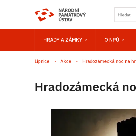
HRADY A ZÁMKY
O NPÚ
Lipnice
Akce
Hradozámecká noc na h
Hradozámecká no