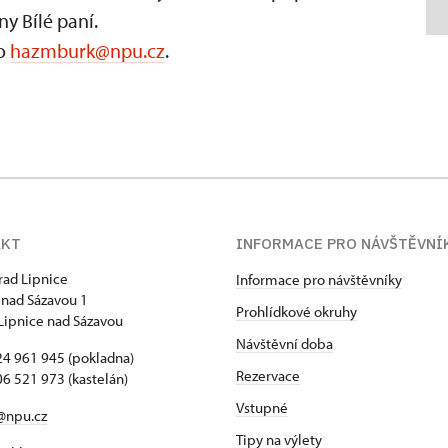
y Bílé paní.
bo
hazmburk@npu.cz
.
AKT
INFORMACE PRO NÁVŠTĚVNÍ
hrad Lipnice
Informace pro návštěvníky
 nad Sázavou 1
Prohlídkové okruhy
Lipnice nad Sázavou
Návštěvní doba
4 961 945 (pokladna)
Rezervace
6 521 973 (kastelán)
Vstupné
@npu.cz
Tipy na výlety