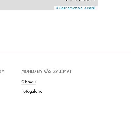
© Seznam.cz a.s. a další
KY
MOHLO BY VÁS ZAJÍMAT
O hradu
Fotogalerie