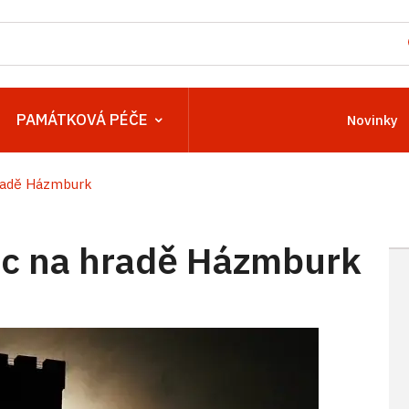
PAMÁTKOVÁ PÉČE
Novinky
radě Házmburk
c na hradě Házmburk