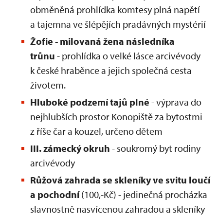
obměněná prohlídka komtesy plná napětí
a tajemna ve šlépějích pradávných mystérií
Žofie - milovaná žena následníka
trůnu
- prohlídka o velké lásce arcivévody
k české hraběnce a jejich společná cesta
životem.
Hluboké podzemí tajů plné
- výprava do
nejhlubších prostor Konopiště za bytostmi
z říše čar a kouzel, určeno dětem
III. zámecký okruh
- soukromý byt rodiny
arcivévody
Růžová zahrada se skleníky ve svitu loučí
a pochodní
(100,-Kč) - jedinečná procházka
slavnostně nasvícenou zahradou a skleníky