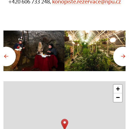
+420 606 733 248,
konopiste.rezervace@npu.cz
+
−