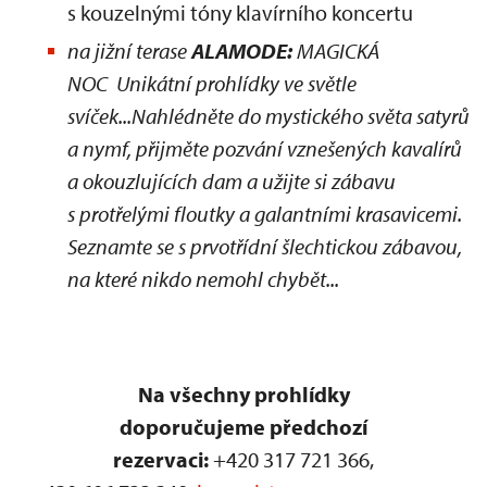
s kouzelnými tóny klavírního koncertu
na jižní terase
ALAMODE:
MAGICKÁ
NOC Unikátní prohlídky ve světle
svíček...Nahlédněte do mystického světa satyrů
a nymf, přijměte pozvání vznešených kavalírů
a okouzlujících dam a užijte si zábavu
s protřelými floutky a galantními krasavicemi.
Seznamte se s prvotřídní šlechtickou zábavou,
na které nikdo nemohl chybět...
Na všechny prohlídky
doporučujeme předchozí
rezervaci:
+420 317 721 366,