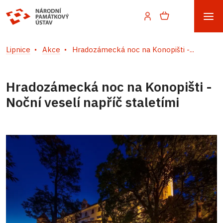
Lipnice
Akce
Hradozámecká noc na Konopišti -...
Hradozámecká noc na Konopišti -
Noční veselí napříč staletími