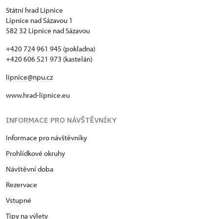
Státní hrad Lipnice
Lipnice nad Sázavou 1
582 32 Lipnice nad Sázavou
+420 724 961 945 (pokladna)
+420 606 521 973 (kastelán)
lipnice@npu.cz
www.hrad-lipnice.eu
INFORMACE PRO NÁVŠTĚVNÍKY
Informace pro návštěvníky
Prohlídkové okruhy
Návštěvní doba
Rezervace
Vstupné
Tipy na výlety