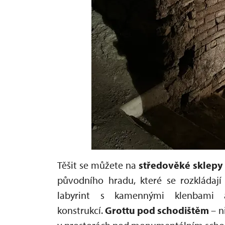
Těšit se můžete na
s
tředověké sklepy
původního hradu, které se rozkláda
labyrint s kamennými klenbami a
konstrukcí.
Grottu pod schodištěm
– n