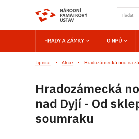
HRADY A ZÁMKY
O NPÚ
Lipnice
Akce
Hradozámecká noc na zám
Hradozámecká no
nad Dyjí - Od skl
soumraku