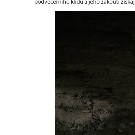
podvečerního klidu a jeho zákoutí získaj