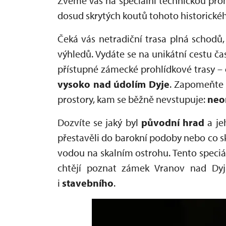
Zveme Vás na speciální technickou pro
dosud skrytých koutů tohoto historické
Čeká vás netradiční trasa plná schodů,
výhledů. Vydáte se na unikátní cestu 
přístupné zámecké prohlídkové trasy –
vysoko nad údolím Dyje
. Zapomeňte 
prostory, kam se běžně nevstupuje:
neom
Dozvíte se jaký byl
původní hrad
a je
přestavěli do barokní podoby nebo co sk
vodou na skalním ostrohu. Tento speciál
chtějí poznat zámek Vranov nad Dyj
i
stavebního
.