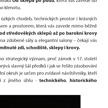
hlídku
Od sklepa po půdu
, která Vás zavede do
ho klenotu.
 úzkých chodeb, technických prostor i krásných
časem a prostorem, která vás zavede mimo běžně
od středověkých sklepů až po barokní krovy
na zdobené sály a elegantní salony – čekají vás
ítnuté zdi, schodiště, sklepy i krovy.
ho strategický význam, proč zámek v 17. století
rývá slavný Sál předků i jak se řešilo zásobování
ní okruh je určen pro zvídavé návštěvníky, kteří
í z jiného úhlu -
technického
,
historického