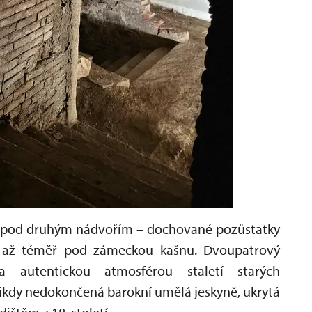
pod druhým nádvořím – dochované pozůstatky
jí až téměř pod zámeckou kašnu. Dvoupatrový
 autentickou atmosférou staletí starých
ikdy nedokončená barokní umělá jeskyně, ukrytá