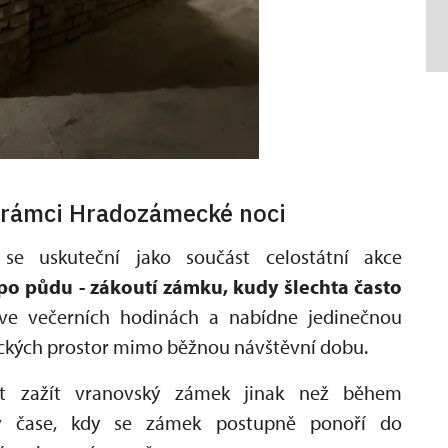
 rámci Hradozámecké noci
se uskuteční jako součást celostátní akce
po půdu - zákoutí zámku, kudy šlechta často
ve večerních hodinách a nabídne jedinečnou
ických prostor mimo běžnou návštěvní dobu.
t zažít vranovský zámek jinak než během
 v čase, kdy se zámek postupně ponoří do