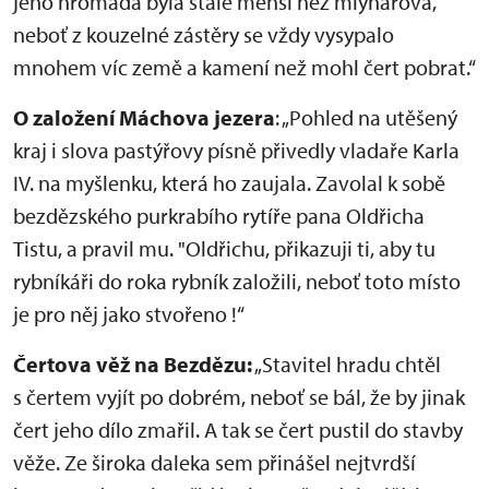
jeho hromada byla stále menší než mlynářova,
neboť z kouzelné zástěry se vždy vysypalo
mnohem víc země a kamení než mohl čert pobrat.“
O založení Máchova jezera
: „Pohled na utěšený
kraj i slova pastýřovy písně přivedly vladaře Karla
IV. na myšlenku, která ho zaujala. Zavolal k sobě
bezdězského purkrabího rytíře pana Oldřicha
Tistu, a pravil mu. "Oldřichu, přikazuji ti, aby tu
rybníkáři do roka rybník založili, neboť toto místo
je pro něj jako stvořeno !“
Čertova věž na Bezdězu:
„Stavitel hradu chtěl
s čertem vyjít po dobrém, neboť se bál, že by jinak
čert jeho dílo zmařil. A tak se čert pustil do stavby
věže. Ze široka daleka sem přinášel nejtvrdší