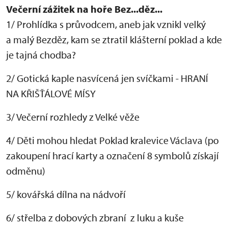
Večerní zážitek na hoře Bez...děz...
1/ Prohlídka s průvodcem, aneb jak vznikl velký
a malý Bezděz, kam se ztratil klášterní poklad a kde
je tajná chodba?
2/ Gotická kaple nasvícená jen svíčkami - HRANÍ
NA KŘIŠŤÁLOVÉ MÍSY
3/ Večerní rozhledy z Velké věže
4/ Děti mohou hledat Poklad kralevice Václava (po
zakoupení hrací karty a označení 8 symbolů získají
odměnu)
5/ kovářská dílna na nádvoří
6/ střelba z dobových zbraní z luku a kuše