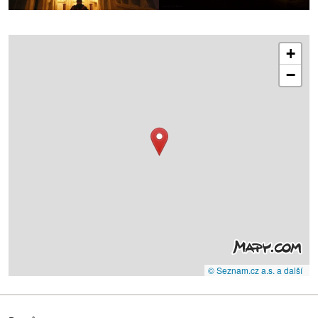
+
−
© Seznam.cz a.s. a další