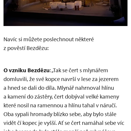
Navíc si můžete poslechnout některé
z pověstí Bezdězu:
O vzniku Bezdězu
: „Tak se čert s mlynářem
domluvili, že své kopce navrší v lese za jezerem
a hned se dali do díla. Mlynář nahrnoval hlínu
a kamení do zástěry, čert dobýval velké kameny
které nosil na ramennou a hlínu tahal v náručí.
Oba sypali hromady blízko sebe, aby bylo stále
vidět čí kopec je vyšší. Ať se čert namáhal sebe víc