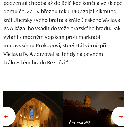
podzemní chodba až do Bělé kde končila ve sklepě
domu čp. 27. V březnu roku 1402 zajal Zikmund
král Uherský svého bratra a krále Českého Václava
IV. A kázal ho vsadit do věže pražského hradu. Pak
vytáhl s mocným vojskem proti markrabí
moravskému Prokopovi, který stál věrně při
Václavu IV. A zdržoval se tehdy na pevném
královském hradu Bezdězi.“
Čertova věž