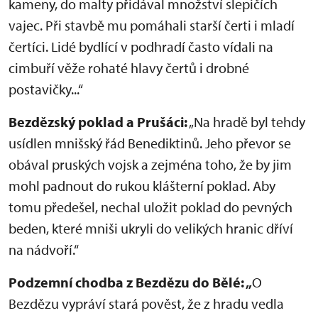
kameny, do malty přidával množství slepičích
vajec. Při stavbě mu pomáhali starší čerti i mladí
čertíci. Lidé bydlící v podhradí často vídali na
cimbuří věže rohaté hlavy čertů i drobné
postavičky...“
Bezdězský poklad a Prušáci:
„Na hradě byl tehdy
usídlen mnišský řád Benediktinů. Jeho převor se
obával pruských vojsk a zejména toho, že by jim
mohl padnout do rukou klášterní poklad. Aby
tomu předešel, nechal uložit poklad do pevných
beden, které mniši ukryli do velikých hranic dříví
na nádvoří.“
Podzemní chodba z Bezdězu do Bělé: „
O
Bezdězu vypráví stará pověst, že z hradu vedla