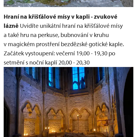
Hraní na křišťálové mísy v kapli - zvukové
lázně
Uvidíte unikátní hraní na křišťálové mísy
a také hru na perkuse, bubnování v kruhu
v magickém prostření bezdězské gotické kaple.
Začátek vystoupení:
večerní 19,00 - 19,30
po
setmění s noční kaplí 20,00 - 20,30