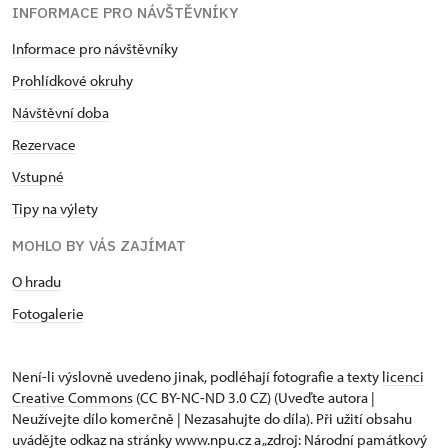
INFORMACE PRO NÁVŠTĚVNÍKY
Informace pro návštěvníky
Prohlídkové okruhy
Návštěvní doba
Rezervace
Vstupné
Tipy na výlety
MOHLO BY VÁS ZAJÍMAT
O hradu
Fotogalerie
Není-li výslovně uvedeno jinak, podléhají fotografie a texty
licenci
Creative Commons
(CC BY-NC-ND 3.0 CZ) (Uveďte autora |
Neužívejte dílo komerčně | Nezasahujte do díla). Při užití obsahu
uvádějte odkaz na stránky www.npu.cz a „zdroj: Národní památkový