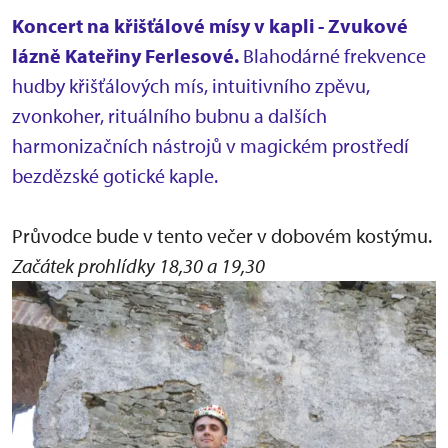
Koncert na křišťálové mísy v kapli - Zvukové
lázně Kateřiny Ferlesové.
Blahodárné frekvence
hudby křišťálových mís, intuitivního zpěvu,
zvonkoher, rituálního bubnu a dalších
harmonizačních nástrojů v magickém prostředí
bezdězské gotické kaple.
Průvodce bude v tento večer v dobovém kostýmu.
Začátek prohlídky 18,30 a 19,30