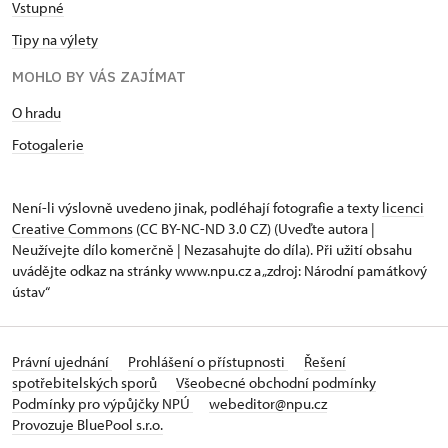
Vstupné
Tipy na výlety
MOHLO BY VÁS ZAJÍMAT
O hradu
Fotogalerie
Není-li výslovně uvedeno jinak, podléhají fotografie a texty
licenci
Creative Commons
(CC BY-NC-ND 3.0 CZ) (Uveďte autora |
Neužívejte dílo komerčně | Nezasahujte do díla). Při užití obsahu
uvádějte odkaz na stránky www.npu.cz a „zdroj: Národní památkový
ústav“
Právní ujednání
Prohlášení o přístupnosti
Řešení
spotřebitelských sporů
Všeobecné obchodní podmínky
Podmínky pro výpůjčky NPÚ
webeditor@npu.cz
Provozuje BluePool s.r.o.