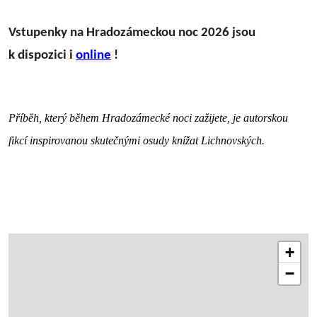
Vstupenky na Hradozámeckou noc 2026 jsou
k dispozici i
online
!
Příběh, který během Hradozámecké noci zažijete, je autorskou
fikcí inspirovanou skutečnými osudy knížat Lichnovských.
+
−