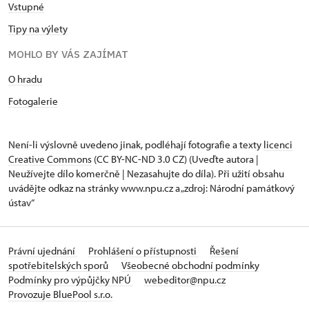
Vstupné
Tipy na výlety
MOHLO BY VÁS ZAJÍMAT
O hradu
Fotogalerie
Není-li výslovně uvedeno jinak, podléhají fotografie a texty
licenci
Creative Commons
(CC BY-NC-ND 3.0 CZ) (Uveďte autora |
Neužívejte dílo komerčně | Nezasahujte do díla). Při užití obsahu
uvádějte odkaz na stránky www.npu.cz a „zdroj: Národní památkový
ústav“
Právní ujednání
Prohlášení o přístupnosti
Řešení
spotřebitelských sporů
Všeobecné obchodní podmínky
Podmínky pro výpůjčky NPÚ
webeditor@npu.cz
Provozuje BluePool s.r.o.