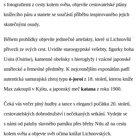
s fotografiemi z cesty kolem světa, objevíte cestovatelské plány
knížecího páru a stanete se součástí příběhu inspirovaného jejich
skutečnými osudy.
Během prohlídky objevíte jedinečné artefakty, které si Lichnovští
přivezli ze svých cest. Uvidíte staroegyptské vešebty, figurky boha
Usira (Osirise), kamenné obelisky s hieroglyfy i vzácné japonské
umělecké a řemeslné předměty. K nejcennějším exponátům patří
autentická samurajská zbroj typu
ó-joroi
z 18. století, kterou kníže
Max zakoupil v Kjótu, a japonský meč
katana
z roku 1900.
Čeká vás večer plný hudby a tance s elegancí počátku 20. století,
cestovatelských dobrodružství i nečekaných setkání. Vydejte se
s námi od paluby slavného parníku přes břehy Nilu až na cestu
kolem světa a objevte svět očima knížat Lichnovských.