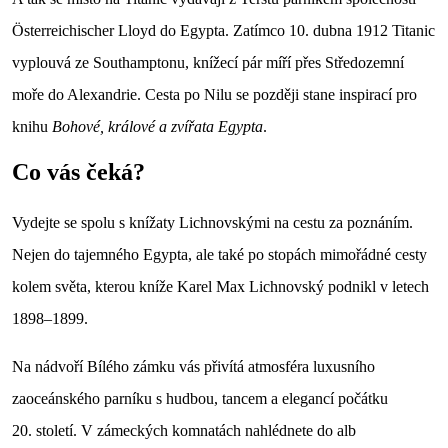
Österreichischer Lloyd do Egypta. Zatímco 10. dubna 1912 Titanic
vyplouvá ze Southamptonu, knížecí pár míří přes Středozemní
moře do Alexandrie. Cesta po Nilu se později stane inspirací pro
knihu
Bohové, králové a zvířata Egypta
.
Co vás čeká?
Vydejte se spolu s knížaty Lichnovskými na cestu za poznáním.
Nejen do tajemného Egypta, ale také po stopách mimořádné cesty
kolem světa, kterou kníže Karel Max Lichnovský podnikl v letech
1898–1899.
Na nádvoří Bílého zámku vás přivítá atmosféra luxusního
zaoceánského parníku s hudbou, tancem a elegancí počátku
20. století. V zámeckých komnatách nahlédnete do alb