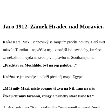
Jaro 1912. Zámek Hradec nad Moravicí.
Kníže Karel Max Lichnovský se zaujetím pročítá noviny. Celý svět
mluví o Titaniku – největší a nejluxusnější lodi své doby, která se
za několik dní vydá na svou první plavbu ze Southamptonu.
„Představ si, Mechtilde, být na její palubě…“
Kněžna se jen usměje a položí před něj mapu Egypta.
„Můj milý Maxi, místo oceánu tě zvu na Nil. Tam na nás
čekají chrámy faraonů, sfingy a příběhy staré tisíce let.“
A tak se místo na Titanic vydávají z Terstu parníkem společnosti