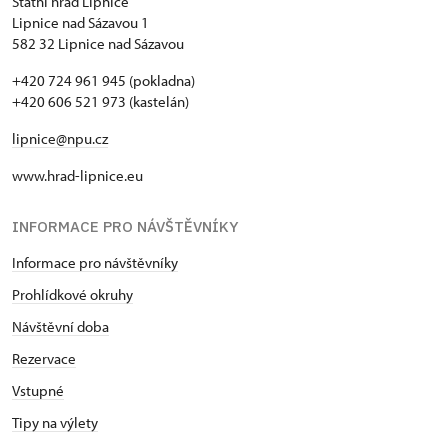
Státní hrad Lipnice
Lipnice nad Sázavou 1
582 32 Lipnice nad Sázavou
+420 724 961 945 (pokladna)
+420 606 521 973 (kastelán)
lipnice@npu.cz
www.hrad-lipnice.eu
INFORMACE PRO NÁVŠTĚVNÍKY
Informace pro návštěvníky
Prohlídkové okruhy
Návštěvní doba
Rezervace
Vstupné
Tipy na výlety