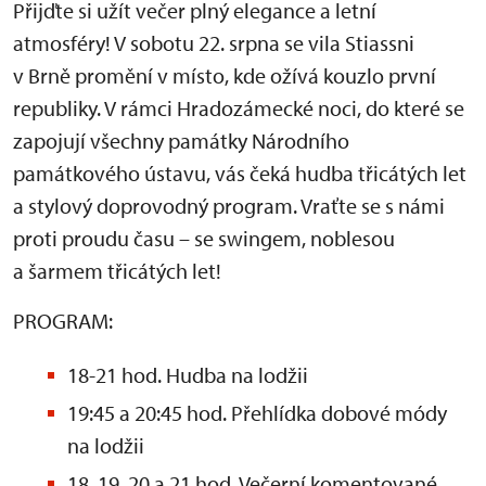
Přijďte si užít večer plný elegance a letní
atmosféry! V sobotu 22. srpna se vila Stiassni
v Brně promění v místo, kde ožívá kouzlo první
republiky. V rámci Hradozámecké noci, do které se
zapojují všechny památky Národního
památkového ústavu, vás čeká hudba třicátých let
a stylový doprovodný program. Vraťte se s námi
proti proudu času – se swingem, noblesou
a šarmem třicátých let!
PROGRAM:
18-21 hod. Hudba na lodžii
19:45 a 20:45 hod. Přehlídka dobové módy
na lodžii
18, 19, 20 a 21 hod. Večerní komentované