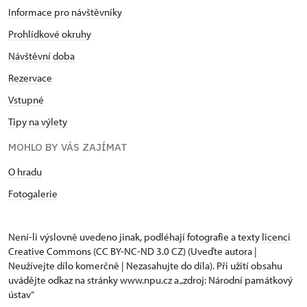
Informace pro návštěvníky
Prohlídkové okruhy
Návštěvní doba
Rezervace
Vstupné
Tipy na výlety
MOHLO BY VÁS ZAJÍMAT
O hradu
Fotogalerie
Není-li výslovně uvedeno jinak, podléhají fotografie a texty
licenci
Creative Commons
(CC BY-NC-ND 3.0 CZ) (Uveďte autora |
Neužívejte dílo komerčně | Nezasahujte do díla). Při užití obsahu
uvádějte odkaz na stránky www.npu.cz a „zdroj: Národní památkový
ústav“