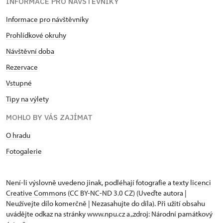
INFORMACE PRO NÁVŠTĚVNÍKY
Informace pro návštěvníky
Prohlídkové okruhy
Návštěvní doba
Rezervace
Vstupné
Tipy na výlety
MOHLO BY VÁS ZAJÍMAT
O hradu
Fotogalerie
Není-li výslovně uvedeno jinak, podléhají fotografie a texty
licenci
Creative Commons
(CC BY-NC-ND 3.0 CZ) (Uveďte autora |
Neužívejte dílo komerčně | Nezasahujte do díla). Při užití obsahu
uvádějte odkaz na stránky www.npu.cz a „zdroj: Národní památkový