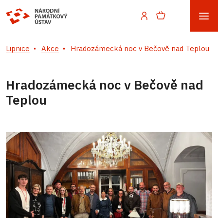
Lipnice
Akce
Hradozámecká noc v Bečově nad Teplou
Hradozámecká noc v Bečově nad
Teplou