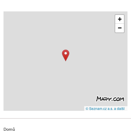
+
−
© Seznam.cz a.s. a další
Domů