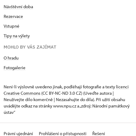
Návštěvní doba
Rezervace
Vstupné
Tipy na výlety
MOHLO BY VÁS ZAJÍMAT
O hradu
Fotogalerie
Není-li výslovně uvedeno jinak, podléhají fotografie a texty
licenci
Creative Commons
(CC BY-NC-ND 3.0 CZ) (Uveďte autora |
Neužívejte dílo komerčně | Nezasahujte do díla). Při užití obsahu
uvádějte odkaz na stránky www.npu.cz a „zdroj: Národní památkový
ústav“
Právní ujednání
Prohlášení o přístupnosti
Řešení