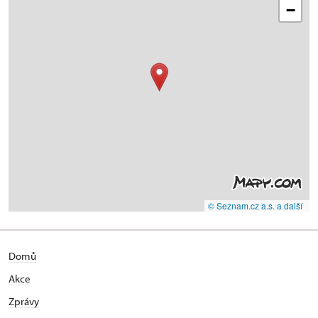
−
© Seznam.cz a.s. a další
Domů
Akce
Zprávy