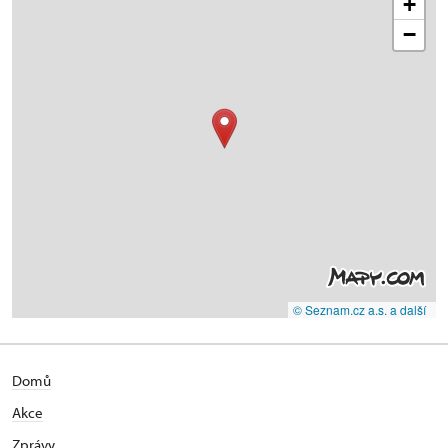
+
−
© Seznam.cz a.s. a další
Domů
Akce
Zprávy