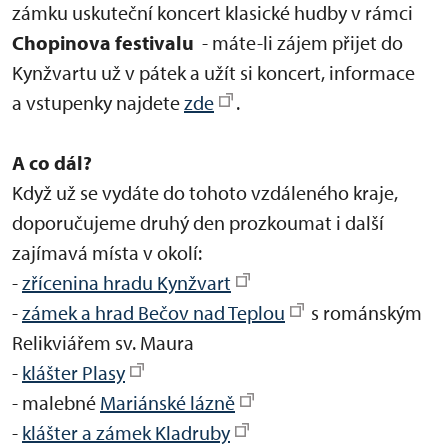
zámku uskuteční koncert klasické hudby v rámci
Chopinova festivalu
- máte-li zájem přijet do
Kynžvartu už v pátek a užít si koncert, informace
a vstupenky najdete
zde
.
A co dál?
Když už se vydáte do tohoto vzdáleného kraje,
doporučujeme druhý den prozkoumat i další
zajímavá místa v okolí:
-
zřícenina hradu Kynžvart
-
zámek a hrad Bečov nad Teplou
s románským
Relikviářem sv. Maura
-
klášter Plasy
- malebné
Mariánské lázně
-
klášter a zámek Kladruby