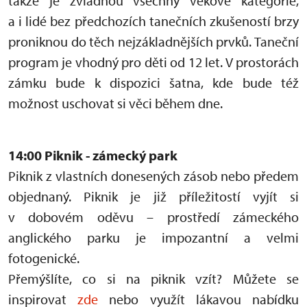
takže je zvládnou všechny věkové kategorie,
a i lidé bez předchozích tanečních zkušeností brzy
proniknou do těch nejzákladnějších prvků. Taneční
program je vhodný pro děti od 12 let. V prostorách
zámku bude k dispozici šatna, kde bude též
možnost uschovat si věci během dne.
14:00 Piknik - zámecký park
Piknik z vlastních donesených zásob nebo předem
objednaný. Piknik je již příležitostí vyjít si
v dobovém oděvu – prostředí zámeckého
anglického parku je impozantní a velmi
fotogenické.
Přemýšlíte, co si na piknik vzít? Můžete se
inspirovat
zde
nebo využít lákavou nabídku