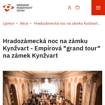
Lipnice
Akce
Hradozámecká noc na zámku Kynžvart...
Hradozámecká noc na zámku
Kynžvart - Empírová "grand tour"
na zámek Kynžvart