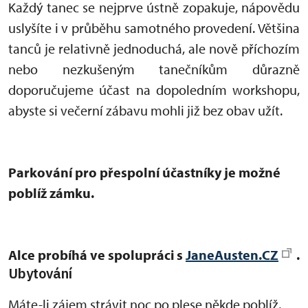
Každý tanec se nejprve ústně zopakuje, nápovědu
uslyšíte i v průběhu samotného provedení. Většina
tanců je relativně jednoduchá, ale nově příchozím
nebo nezkušeným tanečníkům důrazně
doporučujeme účast na dopoledním workshopu,
abyste si večerní zábavu mohli již bez obav užít.
Parkování pro přespolní účastníky je možné
poblíž zámku.
Alce probíhá ve spolupráci s
JaneAusten.CZ
.
Ubytování
Máte-li zájem strávit noc po plese někde poblíž,