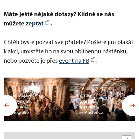
Máte ještě nějaké dotazy? Klidně se nás
můžete
zeptat
.
Chtěli byste pozvat své přátele? Pošlete jim plakát
k akci, umístěte ho na svou oblíbenou nástěnku,
nebo pozvěte je přes
event na FB
.
JaneAustenCZ
Ilustrační
Copyright:
fotografie
Ilustrační
Copyright:
fotografie
JaneAustenCZ