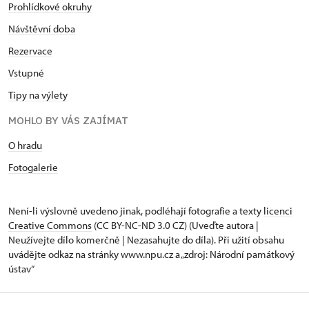
Prohlídkové okruhy
Návštěvní doba
Rezervace
Vstupné
Tipy na výlety
MOHLO BY VÁS ZAJÍMAT
O hradu
Fotogalerie
Není-li výslovně uvedeno jinak, podléhají fotografie a texty
licenci
Creative Commons
(CC BY-NC-ND 3.0 CZ) (Uveďte autora |
Neužívejte dílo komerčně | Nezasahujte do díla). Při užití obsahu
uvádějte odkaz na stránky www.npu.cz a „zdroj: Národní památkový
ústav“