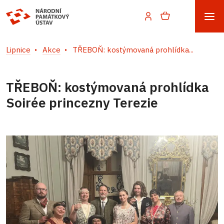
Lipnice
Akce
TŘEBOŇ: kostýmovaná prohlídka...
TŘEBOŇ: kostýmovaná prohlídka
Soirée princezny Terezie