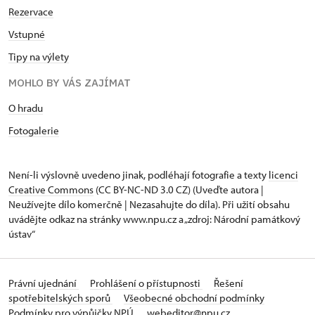
Rezervace
Vstupné
Tipy na výlety
MOHLO BY VÁS ZAJÍMAT
O hradu
Fotogalerie
Není-li výslovně uvedeno jinak, podléhají fotografie a texty
licenci
Creative Commons
(CC BY-NC-ND 3.0 CZ) (Uveďte autora |
Neužívejte dílo komerčně | Nezasahujte do díla). Při užití obsahu
uvádějte odkaz na stránky www.npu.cz a „zdroj: Národní památkový
ústav“
Právní ujednání
Prohlášení o přístupnosti
Řešení
spotřebitelských sporů
Všeobecné obchodní podmínky
Podmínky pro výpůjčky NPÚ
webeditor@npu.cz